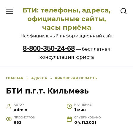
Перейти
БТИ: телефоны, адреса,
к
содержанию
официальные сайты,
часы приёма
Неофициальный информационный сайт
8-800-350-24-68
— бесплатная
консультация
юриста
ГЛАВНАЯ
»
АДРЕСА
»
КИРОВСКАЯ ОБЛАСТЬ
БТИ п.г.т. Кильмезь
АВТОР
НА ЧТЕНИЕ
admin
1 мин
ПРОСМОТРОВ
ОПУБЛИКОВАНО
663
04.11.2021