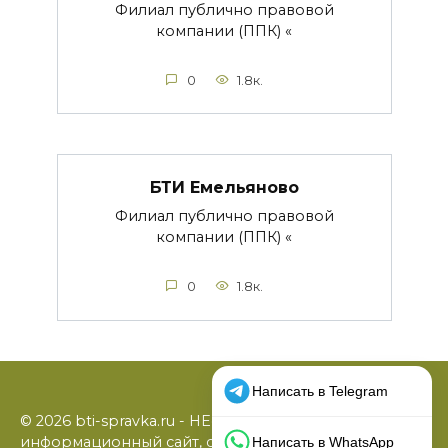
Филиал публично правовой
компании (ППК) «
0
1.8к.
БТИ Емельяново
Филиал публично правовой
компании (ППК) «
0
1.8к.
© 2026 bti-spravka.ru - НЕофициальный
информационный сайт, содержащий открытые