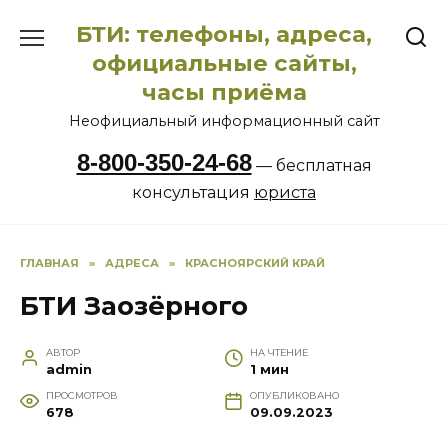
Перейти
БТИ: телефоны, адреса,
к
содержанию
официальные сайты,
часы приёма
Неофициальный информационный сайт
8-800-350-24-68
— бесплатная
консультация
юриста
ГЛАВНАЯ
»
АДРЕСА
»
КРАСНОЯРСКИЙ КРАЙ
БТИ Заозёрного
АВТОР
НА ЧТЕНИЕ
admin
1 мин
ПРОСМОТРОВ
ОПУБЛИКОВАНО
678
09.09.2023