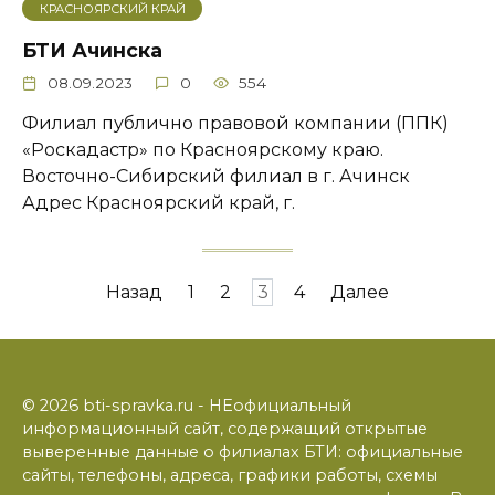
КРАСНОЯРСКИЙ КРАЙ
БТИ Ачинска
08.09.2023
0
554
Филиал публично правовой компании (ППК)
«Роскадастр» по Красноярскому краю.
Восточно-Сибирский филиал в г. Ачинск
Адрес Красноярский край, г.
Пагинация
Назад
1
2
3
4
Далее
записей
© 2026 bti-spravka.ru - НЕофициальный
информационный сайт, содержащий открытые
выверенные данные о филиалах БТИ: официальные
сайты, телефоны, адреса, графики работы, схемы