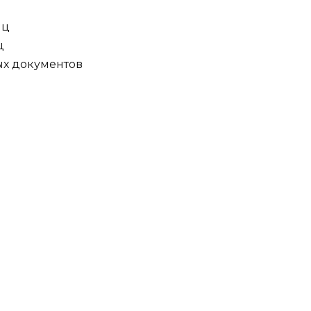
иц
ц
вых документов