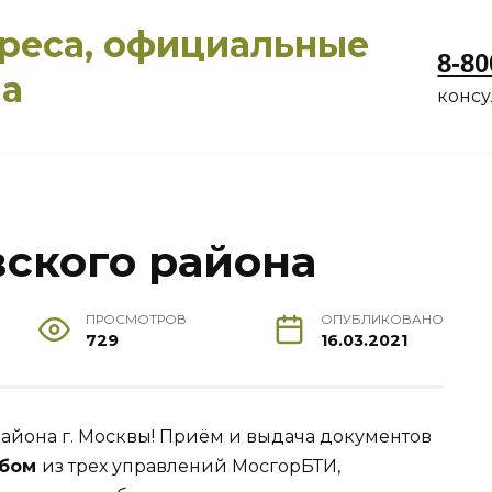
дреса, официальные
8-80
ма
конс
ского района
ПРОСМОТРОВ
ОПУБЛИКОВАНО
729
16.03.2021
йона г. Москвы! Приём и выдача документов
бом
из трех управлений МосгорБТИ,