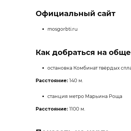
Официальный сайт
mosgorbti.ru
Как добраться на общ
остановка Комбинат твёрдых спл
Расстояние:
140 м.
станция метро Марьина Роща
Расстояние:
1100 м.