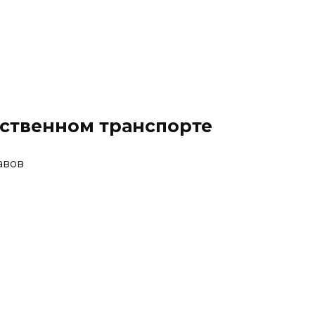
ественном транспорте
авов