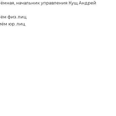
 приёмная, начальник управления Кущ Андрей
риём физ. лиц
риём юр. лиц