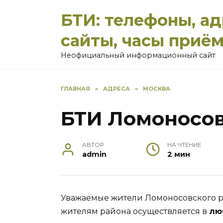
Перейти
БТИ: телефоны, а
к
содержанию
сайты, часы приё
Неофициальный информационный сайт
ГЛАВНАЯ
»
АДРЕСА
»
МОСКВА
БТИ Ломоносов
АВТОР
НА ЧТЕНИЕ
admin
2 мин
Уважаемые жители Ломоносовского ра
жителям района осуществляется в
лю