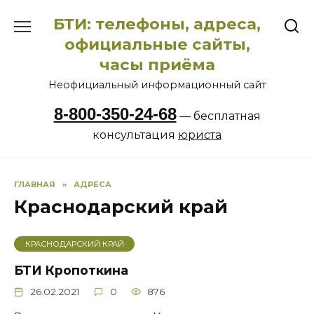
Перейти
БТИ: телефоны, адреса,
к
содержанию
официальные сайты,
часы приёма
Неофициальный информационный сайт
8-800-350-24-68
— бесплатная
консультация
юриста
ГЛАВНАЯ
»
АДРЕСА
Краснодарский край
КРАСНОДАРСКИЙ КРАЙ
БТИ Кропоткина
26.02.2021
0
876