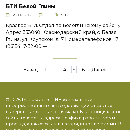
БТИ Белой Глины
25.02.2021
0
585
Краевое БТИ. Отдел по Белоглинскому району
Адрес 353040, Краснодарский край, с. Белая
Глина, ул. Крупской, д. 7 Номера телефонов +7
(86154) 7-32-00 —
Пагинация
Назад
1
…
4
5
6
Далее
записей
© 2026 bti-spravka.ru - НЕофициальный
информационный сайт, содержащий открытые
выверенные данные о филиалах БТИ: официальные
сайты, телефоны, адреса, графики работы, схемы
проезда, а также ссылки на юридические фирмы. В
совокупности представленная информация