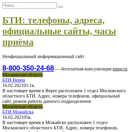
Перейти
Search
к
for:
содержанию
БТИ: телефоны, адреса,
официальные сайты, часы
приёма
Неофициальный информационный сайт
8-800-350-24-68
— бесплатная консультация
юриста
Московская область
БТИ Вереи
16.02.2021
0
1.1к.
В настоящее время в Верее расположен 1 отдел Московского
областного БТИ. Адрес, номера телефонов, официальный
сайт, режим работы данного подразделения
Московская область
БТИ Можайска
16.02.2021
0
5к.
В настоящее время в Можайске расположен 1 отдел
Московского областного БТИ. Адрес, номера телефонов,