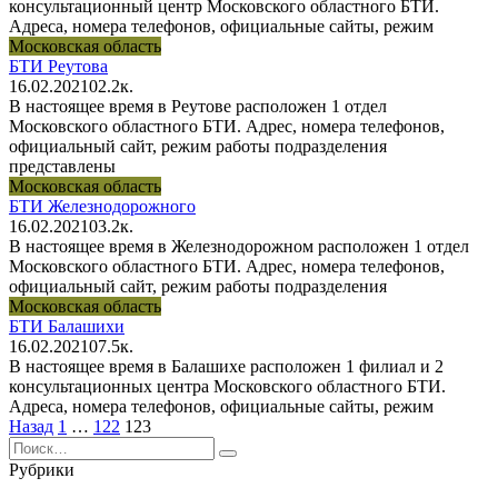
консультационный центр Московского областного БТИ.
Адреса, номера телефонов, официальные сайты, режим
Московская область
БТИ Реутова
16.02.2021
0
2.2к.
В настоящее время в Реутове расположен 1 отдел
Московского областного БТИ. Адрес, номера телефонов,
официальный сайт, режим работы подразделения
представлены
Московская область
БТИ Железнодорожного
16.02.2021
0
3.2к.
В настоящее время в Железнодорожном расположен 1 отдел
Московского областного БТИ. Адрес, номера телефонов,
официальный сайт, режим работы подразделения
Московская область
БТИ Балашихи
16.02.2021
0
7.5к.
В настоящее время в Балашихе расположен 1 филиал и 2
консультационных центра Московского областного БТИ.
Адреса, номера телефонов, официальные сайты, режим
Пагинация
Назад
1
…
122
123
записей
Search
for:
Рубрики