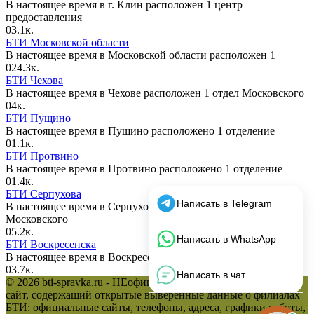
В настоящее время в г. Клин расположен 1 центр
предоставления
0
3.1к.
БТИ Московской области
В настоящее время в Московской области расположен 1
0
24.3к.
БТИ Чехова
В настоящее время в Чехове расположен 1 отдел Московского
0
4к.
БТИ Пущино
В настоящее время в Пущино расположено 1 отделение
0
1.1к.
БТИ Протвино
В настоящее время в Протвино расположено 1 отделение
0
1.4к.
БТИ Серпухова
В настоящее время в Серпухове расположен 1 филиал
Московского
0
5.2к.
БТИ Воскресенска
В настоящее время в Воскресенске расположен 1 отдел
0
3.7к.
© 2026 bti-spravka.ru - НЕофициальный информационный
сайт, содержащий открытые выверенные данные о филиалах
БТИ: официальные сайты, телефоны, адреса, графики работы,