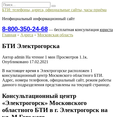
Перейти
Search
к
for:
БТИ: телефоны, адреса, официальные сайты, часы приёма
содержанию
Неофициальный информационный сайт
8-800-350-24-68
— бесплатная консультация
юриста
Главная
»
Адреса
»
Московская область
БТИ Электрогорска
Автор
admin
На чтение
1 мин
Просмотров
1.1к.
Опубликовано
17.02.2021
В настоящее время в Электрогорске расположен 1
консультационный центр Московского областного БТИ.
Адрес, номера телефонов, официальный сайт, режим работы
данного подразделения представлены на текущей странице.
Консультационный центр
«Электрогорск» Московского
областного БТИ в г. Электрогорск на
ул. М.Горького