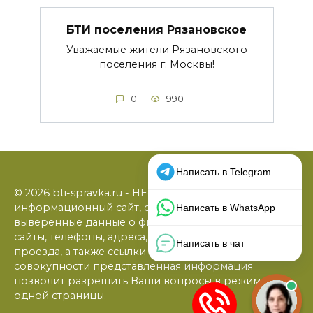
БТИ поселения Рязановское
Уважаемые жители Рязановского
поселения г. Москвы!
0
990
© 2026 bti-spravka.ru - НЕофициальный
информационный сайт, содержащий открытые
выверенные данные о филиалах БТИ: официальные
сайты, телефоны, адреса, графики работы, схемы
проезда, а также ссылки на юридические фирмы. В
совокупности представленная информация
позволит разрешить Ваши вопросы в режиме
одной страницы.