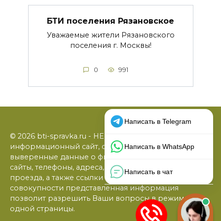
БТИ поселения Рязановское
Уважаемые жители Рязановского
поселения г. Москвы!
0
991
© 2026 bti-spravka.ru - НЕофициальный
информационный сайт, содержащий открытые
выверенные данные о филиалах БТИ: официальные
сайты, телефоны, адреса, графики работы, схемы
проезда, а также ссылки на юридические фирмы. В
совокупности представленная информация
позволит разрешить Ваши вопросы в режиме
одной страницы.