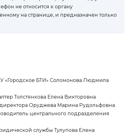
фон не относится к органу
енному на странице, и предназначен только
МБУ «Городское БТИ» Соломонова Людмила
галтер Толстянкова Елена Викторовна
ль директора Оруджева Марина Рудольфовна
руководитель центрального подразделения
 юридической службы Тулупова Елена