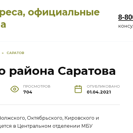
дреса, официальные
8-80
ма
конс
»
САРАТОВ
о района Саратова
ПРОСМОТРОВ
ОПУБЛИКОВАНО
704
01.04.2021
лжского, Октябрьского, Кировского и
едется в Центральном отделении МБУ