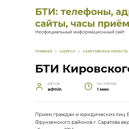
Перейти
БТИ: телефоны, а
к
содержанию
сайты, часы приё
Неофициальный информационный сайт
ГЛАВНАЯ
»
АДРЕСА
»
САРАТОВСКАЯ ОБЛАСТЬ
БТИ Кировског
АВТОР
НА ЧТЕНИЕ
admin
1 мин
Прием граждан и юридических лиц Во
Фрунзенского районов г. Саратова в