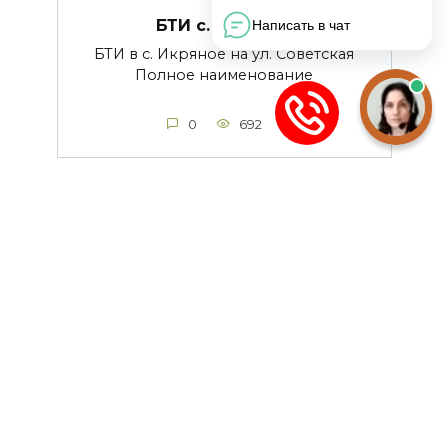
БТИ с. Икряное
БТИ в с. Икряное на ул. Советская
Полное наименование
0
692
БТИ Енотаевки
БТИ в с. Енотаевка на ул. Мусаева
Полное наименование
0
609
БТИ Володарского