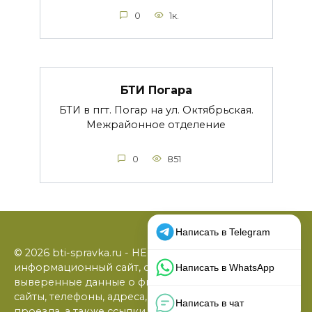
0
1к.
БТИ Погара
БТИ в пгт. Погар на ул. Октябрьская.
Межрайонное отделение
0
851
© 2026 bti-spravka.ru - НЕофициальный
информационный сайт, содержащий открытые
выверенные данные о филиалах БТИ: официальные
сайты, телефоны, адреса, графики работы, схемы
проезда, а также ссылки на юридические фирмы. В