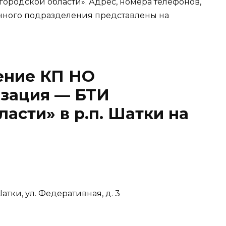
родской области». Адрес, номера телефонов,
нного подразделения представлены на
ение КП НО
зация — БТИ
асти» в р.п. Шатки на
атки, ул. Федеративная, д. 3