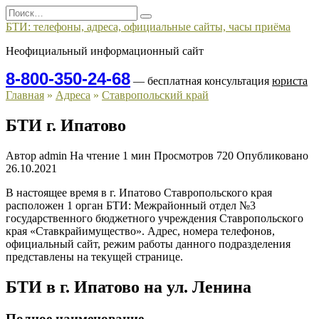
Перейти
Search
к
for:
БТИ: телефоны, адреса, официальные сайты, часы приёма
содержанию
Неофициальный информационный сайт
8-800-350-24-68
— бесплатная консультация
юриста
Главная
»
Адреса
»
Ставропольский край
БТИ г. Ипатово
Автор
admin
На чтение
1 мин
Просмотров
720
Опубликовано
26.10.2021
В настоящее время в г. Ипатово Ставропольского края
расположен 1 орган БТИ: Межрайонный отдел №3
государственного бюджетного учреждения Ставропольского
края «Ставкрайимущество». Адрес, номера телефонов,
официальный сайт, режим работы данного подразделения
представлены на текущей странице.
БТИ в г. Ипатово на ул. Ленина
Полное наименование