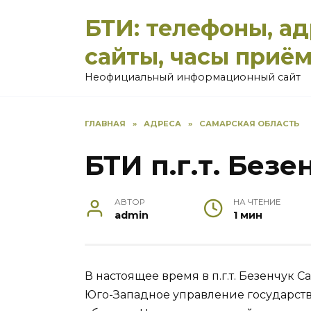
Перейти
БТИ: телефоны, а
к
содержанию
сайты, часы приё
Неофициальный информационный сайт
ГЛАВНАЯ
»
АДРЕСА
»
САМАРСКАЯ ОБЛАСТЬ
БТИ п.г.т. Безе
АВТОР
НА ЧТЕНИЕ
admin
1 мин
В настоящее время в п.г.т. Безенчук 
Юго-Западное управление государст