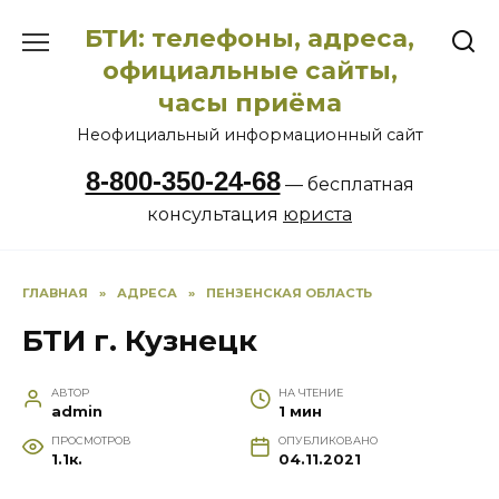
Перейти
БТИ: телефоны, адреса,
к
содержанию
официальные сайты,
часы приёма
Неофициальный информационный сайт
8-800-350-24-68
— бесплатная
консультация
юриста
ГЛАВНАЯ
»
АДРЕСА
»
ПЕНЗЕНСКАЯ ОБЛАСТЬ
БТИ г. Кузнецк
АВТОР
НА ЧТЕНИЕ
admin
1 мин
ПРОСМОТРОВ
ОПУБЛИКОВАНО
1.1к.
04.11.2021