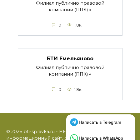
Филиал публично правовой
компании (ППК) «
0
1.8к.
БТИ Емельяново
Филиал публично правовой
компании (ППК) «
0
1.8к.
© 2026 bti-spravka.ru - НЕофициальный
информационный сайт, содержащий открытые