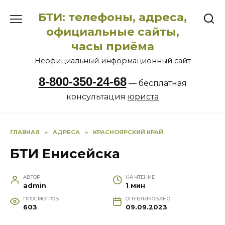
Перейти
БТИ: телефоны, адреса,
к
содержанию
официальные сайты,
часы приёма
Неофициальный информационный сайт
8-800-350-24-68
— бесплатная
консультация
юриста
ГЛАВНАЯ
»
АДРЕСА
»
КРАСНОЯРСКИЙ КРАЙ
БТИ Енисейска
АВТОР
НА ЧТЕНИЕ
admin
1 мин
ПРОСМОТРОВ
ОПУБЛИКОВАНО
603
09.09.2023