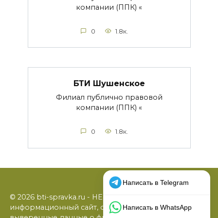
компании (ППК) «
0
1.8к.
БТИ Шушенское
Филиал публично правовой
компании (ППК) «
0
1.8к.
© 2026 bti-spravka.ru - НЕофициальный
информационный сайт, содержащий открытые
выверенные данные о филиалах БТИ: официальные