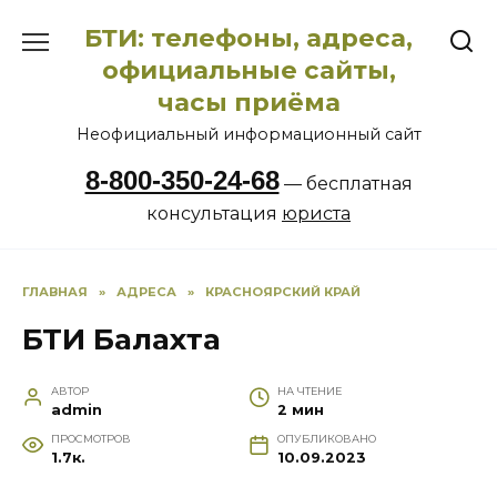
Перейти
БТИ: телефоны, адреса,
к
содержанию
официальные сайты,
часы приёма
Неофициальный информационный сайт
8-800-350-24-68
— бесплатная
консультация
юриста
ГЛАВНАЯ
»
АДРЕСА
»
КРАСНОЯРСКИЙ КРАЙ
БТИ Балахта
АВТОР
НА ЧТЕНИЕ
admin
2 мин
ПРОСМОТРОВ
ОПУБЛИКОВАНО
1.7к.
10.09.2023