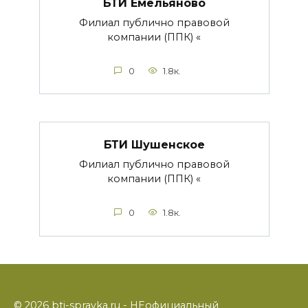
БТИ Емельяново
Филиал публично правовой
компании (ППК) «
0
1.8к.
БТИ Шушенское
Филиал публично правовой
компании (ППК) «
0
1.8к.
© 2026 bti-spravka.ru - НЕофициальный