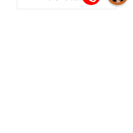
БТИ Серпухова
В настоящее время в Серпухове
расположен 1 филиал Московского
0
5.2к.
БТИ Воскресенска
В настоящее время в Воскресенске
расположен 1 отдел
0
3.7к.