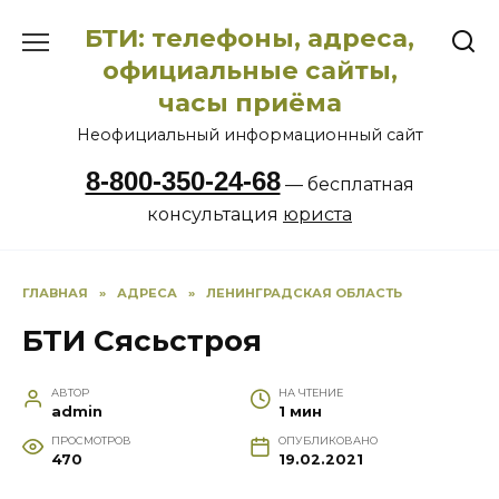
Перейти
БТИ: телефоны, адреса,
к
содержанию
официальные сайты,
часы приёма
Неофициальный информационный сайт
8-800-350-24-68
— бесплатная
консультация
юриста
ГЛАВНАЯ
»
АДРЕСА
»
ЛЕНИНГРАДСКАЯ ОБЛАСТЬ
БТИ Сясьстроя
АВТОР
НА ЧТЕНИЕ
admin
1 мин
ПРОСМОТРОВ
ОПУБЛИКОВАНО
470
19.02.2021