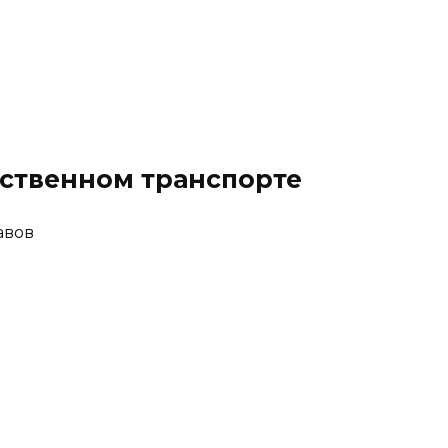
ественном транспорте
авов