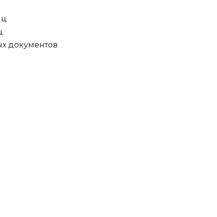
иц
ц
вых документов