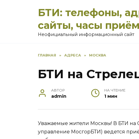
Перейти
БТИ: телефоны, а
к
содержанию
сайты, часы приё
Неофициальный информационный сайт
ГЛАВНАЯ
»
АДРЕСА
»
МОСКВА
БТИ на Стреле
АВТОР
НА ЧТЕНИЕ
admin
1 мин
Уважаемые жители Москвы! В БТИ на 
управление МосгорБТИ) ведется приё