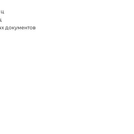
иц
ц
вых документов