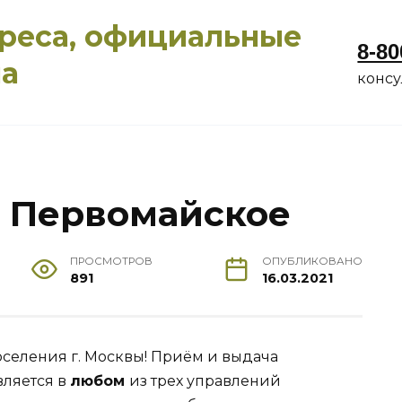
дреса, официальные
8-80
ма
конс
 Первомайское
ПРОСМОТРОВ
ОПУБЛИКОВАНО
891
16.03.2021
селения г. Москвы! Приём и выдача
вляется в
любом
из трех управлений