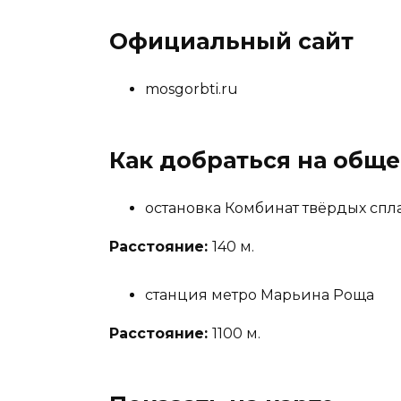
Официальный сайт
mosgorbti.ru
Как добраться на общ
остановка Комбинат твёрдых спл
Расстояние:
140 м.
станция метро Марьина Роща
Расстояние:
1100 м.