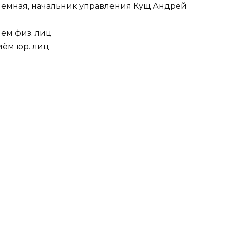
 приёмная, начальник управления Кущ Андрей
риём физ. лиц
риём юр. лиц