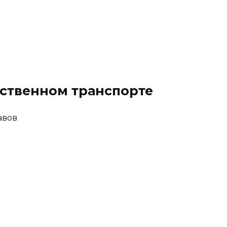
ественном транспорте
авов