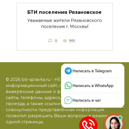
БТИ поселения Рязановское
Уважаемые жители Рязановского
поселения г. Москвы!
0
991
© 2026 bti-spravka.ru - НЕофициальный
информационный сайт, содержащий открытые
выверенные данные о филиалах БТИ: официальные
сайты, телефоны, адреса, графики работы, схемы
проезда, а также ссылки на юридические фирмы. В
совокупности представленная информация
позволит разрешить Ваши вопросы в режиме
одной страницы.