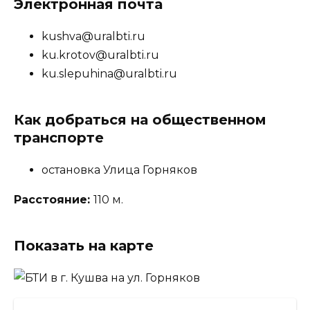
Электронная почта
kushva@uralbti.ru
ku.krotov@uralbti.ru
ku.slepuhina@uralbti.ru
Как добраться на общественном
транспорте
остановка Улица Горняков
Расстояние:
110 м.
Показать на карте