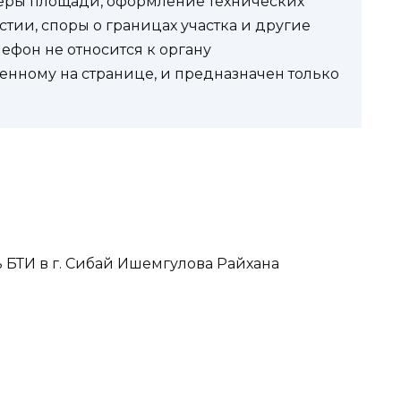
еры площади, оформление технических
стии, споры о границах участка и другие
фон не относится к органу
енному на странице, и предназначен только
ь БТИ в г. Сибай Ишемгулова Райхана