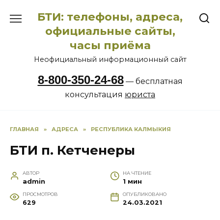
Перейти
БТИ: телефоны, адреса,
к
содержанию
официальные сайты,
часы приёма
Неофициальный информационный сайт
8-800-350-24-68
— бесплатная
консультация
юриста
ГЛАВНАЯ
»
АДРЕСА
»
РЕСПУБЛИКА КАЛМЫКИЯ
БТИ п. Кетченеры
АВТОР
НА ЧТЕНИЕ
admin
1 мин
ПРОСМОТРОВ
ОПУБЛИКОВАНО
629
24.03.2021