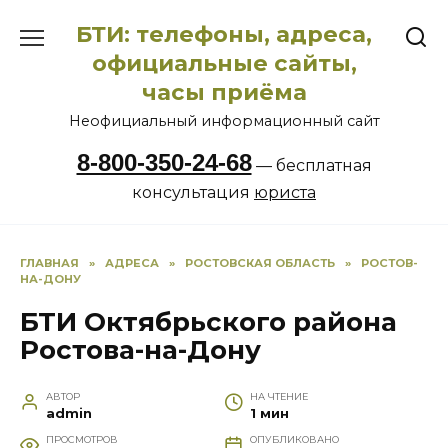
Перейти
БТИ: телефоны, адреса,
к
содержанию
официальные сайты,
часы приёма
Неофициальный информационный сайт
8-800-350-24-68
— бесплатная
консультация
юриста
ГЛАВНАЯ
»
АДРЕСА
»
РОСТОВСКАЯ ОБЛАСТЬ
»
РОСТОВ-
НА-ДОНУ
БТИ Октябрьского района
Ростова-на-Дону
АВТОР
НА ЧТЕНИЕ
admin
1 мин
ПРОСМОТРОВ
ОПУБЛИКОВАНО