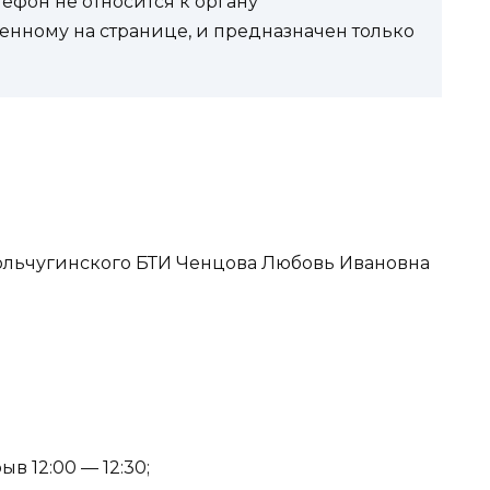
фон не относится к органу
енному на странице, и предназначен только
 Кольчугинского БТИ Ченцова Любовь Ивановна
ыв 12:00 — 12:30;