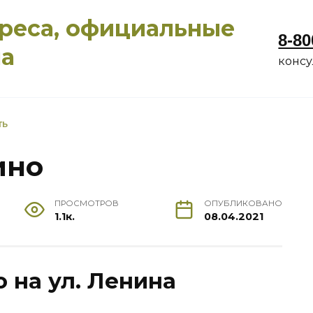
дреса, официальные
8-80
ма
конс
ТЬ
ино
ПРОСМОТРОВ
ОПУБЛИКОВАНО
1.1к.
08.04.2021
о на ул. Ленина