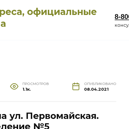
дреса, официальные
8-80
ма
конс
ПРОСМОТРОВ
ОПУБЛИКОВАНО
1.1к.
08.04.2021
на ул. Первомайская.
еление №5