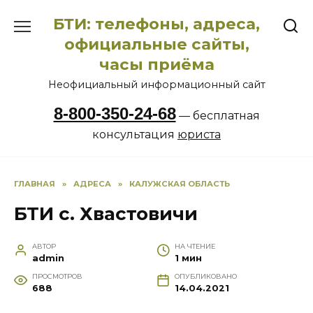
Перейти
БТИ: телефоны, адреса,
к
содержанию
официальные сайты,
часы приёма
Неофициальный информационный сайт
8-800-350-24-68
— бесплатная
консультация
юриста
ГЛАВНАЯ
»
АДРЕСА
»
КАЛУЖСКАЯ ОБЛАСТЬ
БТИ с. Хвастовичи
АВТОР
НА ЧТЕНИЕ
admin
1 мин
ПРОСМОТРОВ
ОПУБЛИКОВАНО
688
14.04.2021