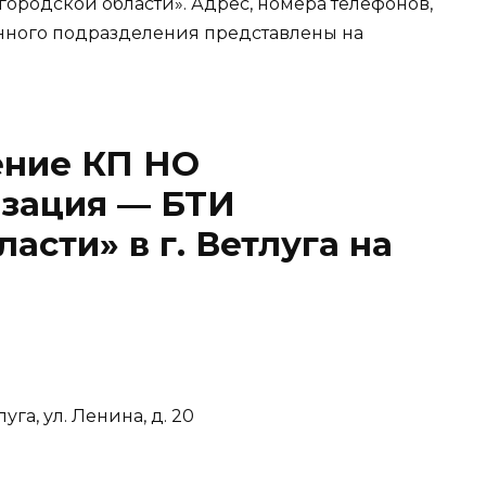
родской области». Адрес, номера телефонов,
нного подразделения представлены на
ение КП НО
зация — БТИ
сти» в г. Ветлуга на
уга, ул. Ленина, д. 20