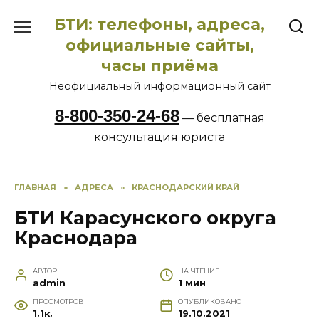
Перейти
БТИ: телефоны, адреса,
к
содержанию
официальные сайты,
часы приёма
Неофициальный информационный сайт
8-800-350-24-68
— бесплатная
консультация
юриста
ГЛАВНАЯ
»
АДРЕСА
»
КРАСНОДАРСКИЙ КРАЙ
БТИ Карасунского округа
Краснодара
АВТОР
НА ЧТЕНИЕ
admin
1 мин
ПРОСМОТРОВ
ОПУБЛИКОВАНО
1.1к.
19.10.2021