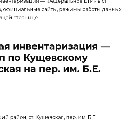
вентаризация — Федеральное БТИ» в ст.
в, официальные сайты, режимы работы данных
ущей странице.
ая инвентаризация —
л по Кущевскому
кая на пер. им. Б.Е.
 район, ст. Кущевская, пер. им. Б.Е.