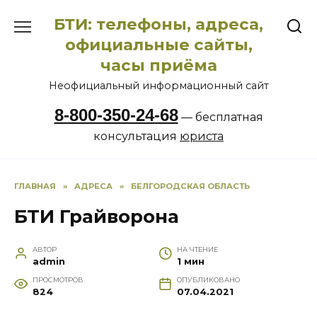
Перейти
БТИ: телефоны, адреса,
к
содержанию
официальные сайты,
часы приёма
Неофициальный информационный сайт
8-800-350-24-68
— бесплатная
консультация
юриста
ГЛАВНАЯ
»
АДРЕСА
»
БЕЛГОРОДСКАЯ ОБЛАСТЬ
БТИ Грайворона
АВТОР
НА ЧТЕНИЕ
admin
1 мин
ПРОСМОТРОВ
ОПУБЛИКОВАНО
824
07.04.2021