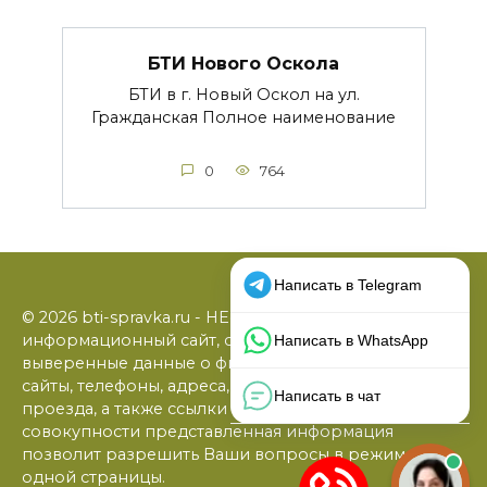
БТИ Нового Оскола
БТИ в г. Новый Оскол на ул.
Гражданская Полное наименование
0
764
© 2026 bti-spravka.ru - НЕофициальный
информационный сайт, содержащий открытые
выверенные данные о филиалах БТИ: официальные
сайты, телефоны, адреса, графики работы, схемы
проезда, а также ссылки на юридические фирмы. В
совокупности представленная информация
позволит разрешить Ваши вопросы в режиме
одной страницы.